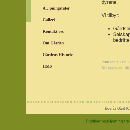
dyrene.
Ã…pningstider
Vi tilbyr:
Galleri
Gårdsbu
Kontakt oss
Selskap
bedrifte
Om Gården
Gårdens Historie
Publisert: 01.05.1
HMS
Sist oppdatert: 30
Øverås Gård (C)
Publiseringsl�sning fra 